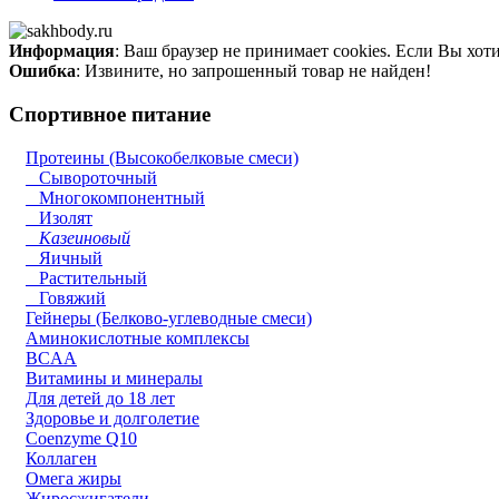
Информация
: Ваш браузер не принимает cookies. Если Вы хот
Ошибка
: Извините, но запрошенный товар не найден!
Спортивное питание
Протеины (Высокобелковые смеси)
Сывороточный
Многокомпонентный
Изолят
Казеиновый
Яичный
Растительный
Говяжий
Гейнеры (Белково-углеводные смеси)
Аминокислотные комплексы
BCAA
Витамины и минералы
Для детей до 18 лет
Здоровье и долголетие
Coenzyme Q10
Коллаген
Омега жиры
Жиросжигатели