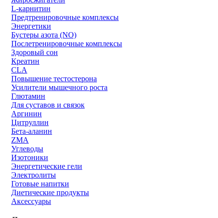
L-карнитин
Предтренировочные комплексы
Энергетики
Бустеры азота (NO)
Послетренировочные комплексы
Здоровый сон
Креатин
CLA
Повышение тестостерона
Усилители мышечного роста
Глютамин
Для суставов и связок
Аргинин
Цитруллин
Бета-аланин
ZMA
Углеводы
Изотоники
Энергетические гели
Электролиты
Готовые напитки
Диетические продукты
Аксессуары