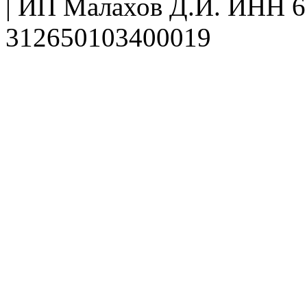
| ИП Малахов Д.И. ИНН
312650103400019