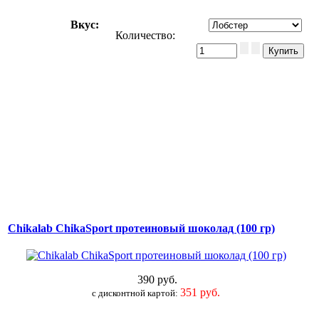
Вкус
:
Количество:
Chikalab ChikaSport протеиновый шоколад (100 гр)
390 руб.
351 руб.
c дисконтной картой: