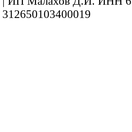
| ИП Малахов Д.И. ИНН
312650103400019